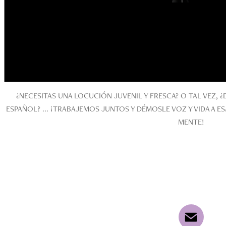
¿NECESITAS UNA LOCUCIÓN JUVENIL Y FRESCA? O TAL VEZ, ¿D
ESPAÑOL? ...
¡TRABAJEMOS JUNTOS Y DÉMOSLE VOZ Y VIDA A ES
MENTE!