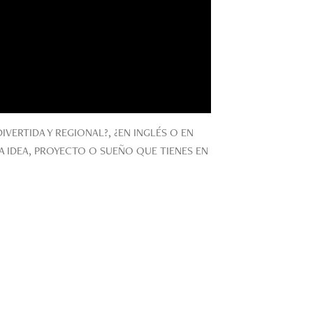
IVERTIDA Y REGIONAL?, ¿EN INGLÉS O EN
A IDEA, PROYECTO O SUEÑO QUE TIENES EN